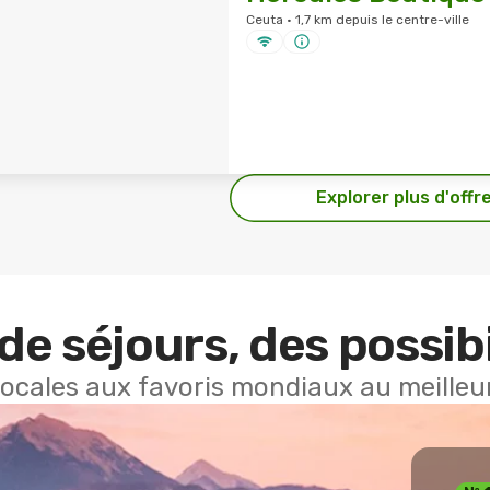
Ceuta · 1,7 km depuis le centre-ville
Explorer plus d'offr
de séjours, des possibi
locales aux favoris mondiaux au meilleur