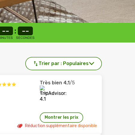
--
:
--
INUTES
SECONDES
Trier par :
Populaires
Très bien
4,1
/5
1 783 avis
Montrer les prix
Réduction supplémentaire disponible