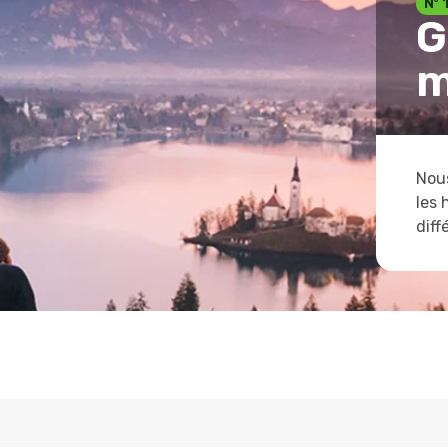
Nº 
G
m
Nous
les 
diff