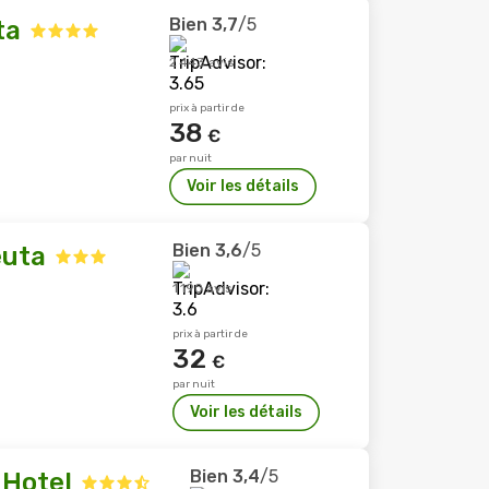
Bien
3,7
/5
ta
2 443 avis
prix à partir de
38
€
par nuit
Voir les détails
Bien
3,6
/5
euta
1 190 avis
prix à partir de
32
€
par nuit
Voir les détails
Bien
3,4
/5
 Hotel