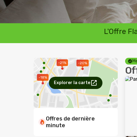
L'Offre F
Me
-21%
-20%
Of
-18%
Explorer la carte
Offres de dernière
minute