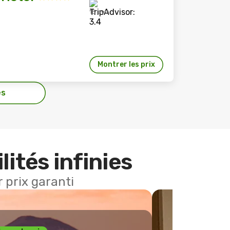
15 avis
Montrer les prix
es
lités infinies
 prix garanti