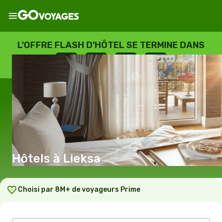
L'OFFRE FLASH D'HÔTEL SE TERMINE DANS
--
:
--
:
--
:
--
JOURS
HEURES
MINUTES
SECONDES
Hôtels à Lieksa
Choisi par 8M+ de voyageurs Prime