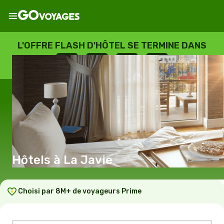
L'OFFRE FLASH D'HÔTEL SE TERMINE DANS
--
:
--
:
--
:
--
JOURS
HEURES
MINUTES
SECONDES
Hôtels à La Javie
Choisi par 8M+ de voyageurs Prime