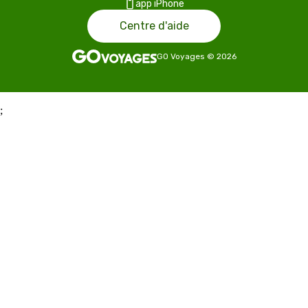
app iPhone
Centre d'aide
GO Voyages
©
2026
;