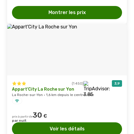
Montrer les prix
(1 450)
3,9
Appart'City La Roche sur Yon
La Roche-sur-Yon · 1,6 km depuis le centre-ville
30
€
prix à partir de
par nuit
Voir les détails