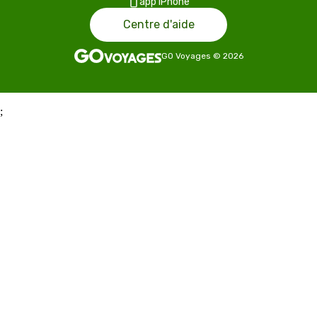
app iPhone
Centre d'aide
GO Voyages
©
2026
;