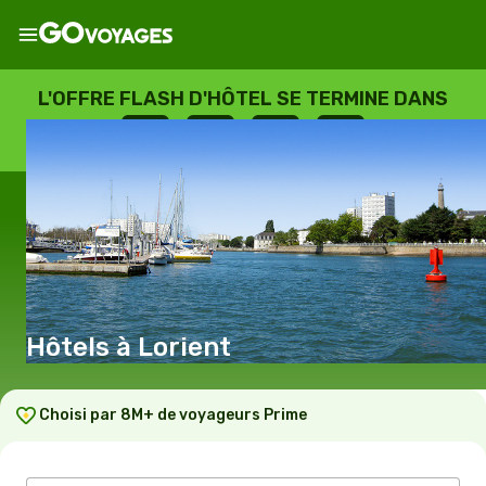
L'OFFRE FLASH D'HÔTEL SE TERMINE DANS
--
:
--
:
--
:
--
JOURS
HEURES
MINUTES
SECONDES
Hôtels à Lorient
Choisi par 8M+ de voyageurs Prime