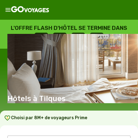
L'OFFRE FLASH D'HÔTEL SE TERMINE DANS
--
:
--
:
--
:
--
JOURS
HEURES
MINUTES
SECONDES
Hôtels à Tilques
Choisi par 8M+ de voyageurs Prime