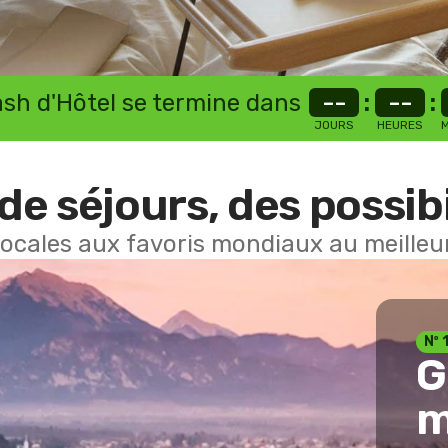
lash d'Hôtel se termine dans
--
:
--
:
JOURS
HEURES
M
de séjours, des possibi
locales aux favoris mondiaux au meilleur
Nº 
G
m