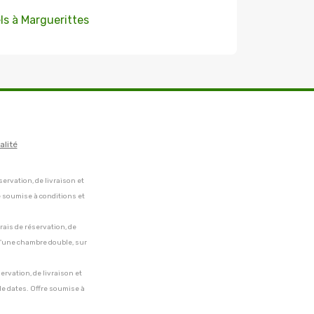
ls à Marguerittes
alité
servation, de livraison et
e soumise à conditions et
frais de réservation, de
 d'une chambre double, sur
servation, de livraison et
de dates. Offre soumise à