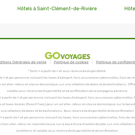
Hôtels à Saint-Clément-de-Rivière
Hôte
ditions Générales de vente
Politique de cookies
Politique de confidenti
* Tarifs « à partir de » et sous réserve de disponibilité :
tir de » et par personne, incluant les taxes d'aéroport, hors assurances optionnelles, frais de ré
un vol aller-retour en classe économique, sur une sélection de dates et de destinations. Offr
valable sous réserve de disponibilité et de confirmation de la compagnie aérienne.
C, « à partir de » et par personne, incluant les taxes d'aéroport, hors assurances optionnelles, 
ces et taxes locales (Resort Fees) pour un vol aller-retour en classe économique, sur la base
une sélection de dates et de destinations. Sous réserve de disponibilité et de confirmation.
C, « à partir de » et par personne, incluant les taxes, hors assurances optionnelles, frais de ré
un train aller-retour en seconde classe, sur la base d'une chambre double, sur une sélection 
conditions et valable sous réserve de disponibilité et de confirmation.