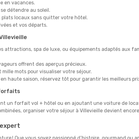
e en vacances.
 se détendre au soleil.
plats locaux sans quitter votre hôtel.
rivées et vos départs.
illevieille
s attractions, spa de luxe, ou équipements adaptés aux fami
yageurs offrent des aperçus précieux.
mille mots pour visualiser votre séjour.
en haute saison, réservez tôt pour garantir les meilleurs pri
orfaits
ant un forfait vol + hôtel ou en ajoutant une voiture de loca
mbinées, organiser votre séjour à Villevieille devient encor
 expert
enture ! Que vous soyez passionné d’histoire, gourmand ou am