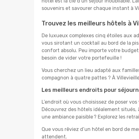
hôtel est la clé d’un séjour inoubliable. L
souvenirs et savourer chaque instant à Vill
Trouvez les meilleurs hôtels à Vil
De luxueux complexes cinq étoiles aux ador
vous sirotant un cocktail au bord de la p
confort absolu. Peu importe votre budget, 
besoin de vider votre portefeuille !
Vous cherchez un lieu adapté aux famill
compagnon à quatre pattes ? À Villevieill
Les meilleurs endroits pour séjourner
L’endroit où vous choisissez de poser vos 
Découvrez des hôtels idéalement situés, à
une ambiance paisible ? Explorez les retra
Que vous rêviez d’un hôtel en bord de mer,
attendent.