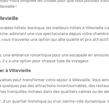
aissez-nous simplifier les choses pour que vous puissiez vous
evieille !
levieille
ables hôtels-boutique, les meilleurs hôtels à Villevieille s
iscine, admirant une vue spectaculaire depuis votre chambr
vous trouverez une option qui allie qualité et prix attracti
es, une ambiance romantique pour une escapade en amoureux
e, il y a une option pour chaque type de voyageur.
 à Villevieille
valises peut transformer votre séjour à Villevieille. Vous ai
 quelques pas des attractions incontournables, des restaur
ites tranquilles nichées dans des quartiers calmes ou les alen
 d’un quartier historique ou d’un centre-ville dynamique, le