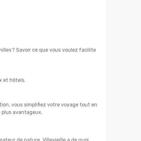
lles ? Savoir ce que vous voulez facilite
x et hôtels.
tion, vous simplifiez votre voyage tout en
e plus avantageux.
ateur de nature, Villevieille a de quoi