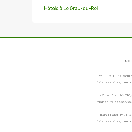
Hôtels à Le Grau-du-Roi
Con
- Vol : Prix TTC, « à par
frais de services, pour 
- Vol + Hôtel : Prix TT
livraison, frais de servi
- Train + Hôtel : Prix TT
frais de services, pour 