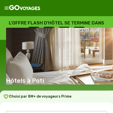
L'OFFRE FLASH D'HÔTEL SE TERMINE DANS
--
:
--
:
--
:
--
JOURS
HEURES
MINUTES
SECONDES
Hôtels à Poti
Choisi par 8M+ de voyageurs Prime