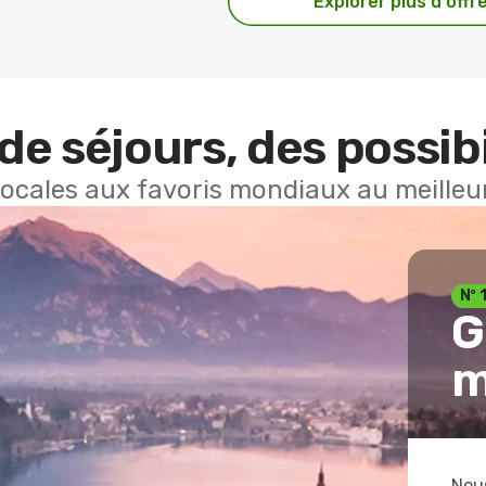
Explorer plus d'offr
de séjours, des possibi
locales aux favoris mondiaux au meilleur
Nº 
G
m
Nous