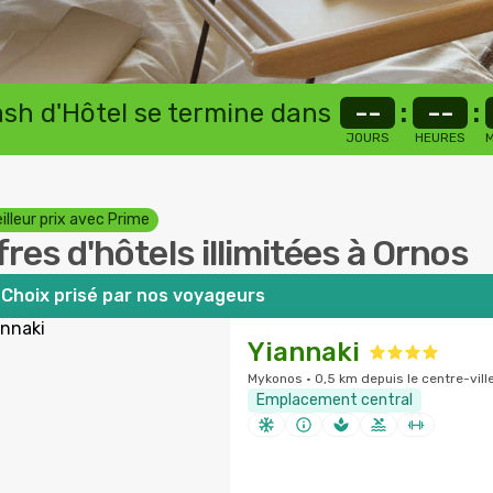
lash d'Hôtel se termine dans
--
:
--
:
JOURS
HEURES
M
illeur prix avec Prime
fres d'hôtels illimitées à Ornos
Choix prisé par nos voyageurs
Yiannaki
Mykonos · 0,5 km depuis le centre-vill
Emplacement central