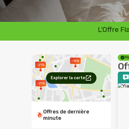
L'Offre F
Me
-16%
Of
-21%
Explorer la carte
-21%
Offres de dernière
minute