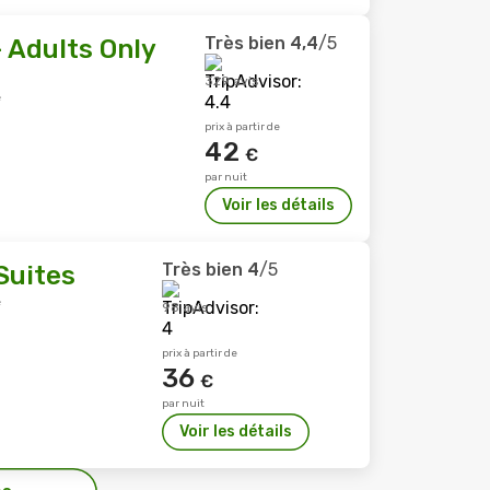
Très bien
4,4
/5
 Adults Only
329 avis
e
prix à partir de
42
€
par nuit
Voir les détails
Très bien
4
/5
Suites
e
98 avis
prix à partir de
36
€
par nuit
Voir les détails