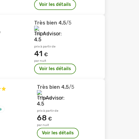
Voir les détails
Très bien
4,5
/5
e
357 avis
prix à partir de
41
€
par nuit
Voir les détails
Très bien
4,5
/5
477 avis
prix à partir de
68
€
par nuit
Voir les détails