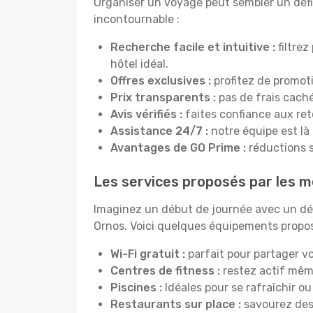
Organiser un voyage peut sembler un défi, 
incontournable :
Recherche facile et intuitive :
filtrez
hôtel idéal.
Offres exclusives :
profitez de promot
Prix transparents :
pas de frais cachés
Avis vérifiés :
faites confiance aux re
Assistance 24/7 :
notre équipe est là
Avantages de GO Prime :
réductions s
Les services proposés par les m
Imaginez un début de journée avec un dél
Ornos. Voici quelques équipements proposé
Wi-Fi gratuit :
parfait pour partager vo
Centres de fitness :
restez actif mêm
Piscines :
Idéales pour se rafraîchir ou
Restaurants sur place :
savourez des 