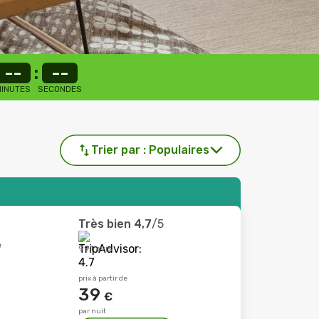
--
:
--
INUTES
SECONDES
Trier par :
Populaires
Très bien
4,7
/5
e
991 avis
prix à partir de
39
€
par nuit