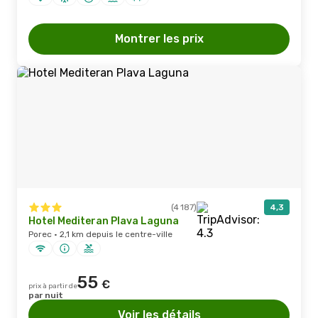
Montrer les prix
(4 187)
4,3
Hotel Mediteran Plava Laguna
Porec · 2,1 km depuis le centre-ville
55
€
prix à partir de
par nuit
Voir les détails