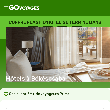
L'OFFRE FLASH D'HÔTEL SE TERMINE DANS
--
:
--
:
--
:
--
JOURS
HEURES
MINUTES
SECONDES
Hôtels à Békéscsaba
Choisi par 8M+ de voyageurs Prime