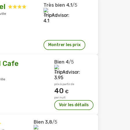
Très bien
4,1
/5
el
ille
692 avis
Montrer les prix
Bien
4
/5
d Cafe
232 avis
ille
prix à partir de
40
€
par nuit
Voir les détails
Bien
3,8
/5