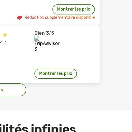
Montrer les prix
Réduction supplémentaire disponible
Bien
3
/5
l
ille
269 avis
Montrer les prix
es
lités infinies