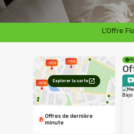
L'Offre F
Me
-13%
-20%
Of
Explorer la carte
-20%
Offres de dernière
minute