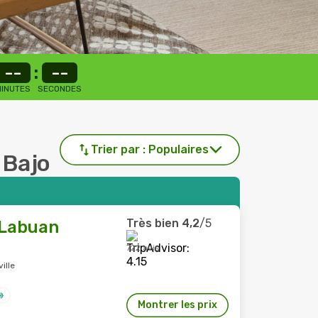
--
:
--
INUTES
SECONDES
Trier par :
Populaires
n Bajo
Très bien
4,2
/5
Labuan
722 avis
ille
Montrer les prix