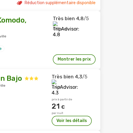
Réduction supplémentaire disponible
Très bien
4,8
/5
Komodo,
885 avis
ille
Montrer les prix
Très bien
4,3
/5
n Bajo
ille
7 avis
prix à partir de
21
€
par nuit
Voir les détails