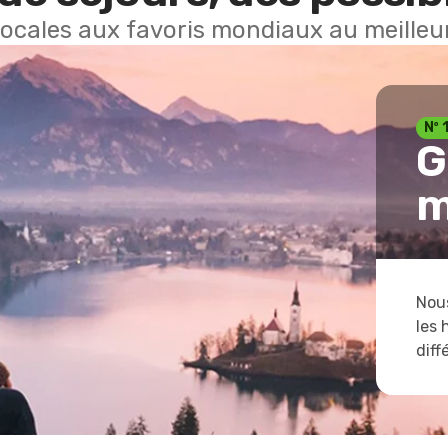
locales aux favoris mondiaux au meilleur
Nº 
G
m
Nous
les 
diff