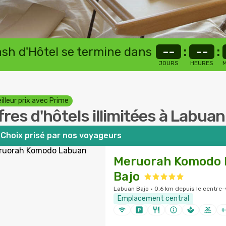
lash d'Hôtel se termine dans
--
:
--
:
JOURS
HEURES
M
illeur prix avec Prime
fres d'hôtels illimitées à Labua
Choix prisé par nos voyageurs
Meruorah Komodo 
Bajo
Labuan Bajo · 0,6 km depuis le centre-v
Emplacement central