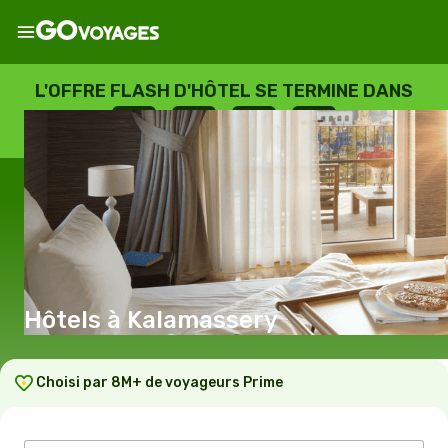
L'OFFRE FLASH D'HÔTEL SE TERMINE DANS
--
:
--
:
--
:
--
JOURS
HEURES
MINUTES
SECONDES
Hôtels à Kalamassery
Choisi par 8M+ de voyageurs Prime