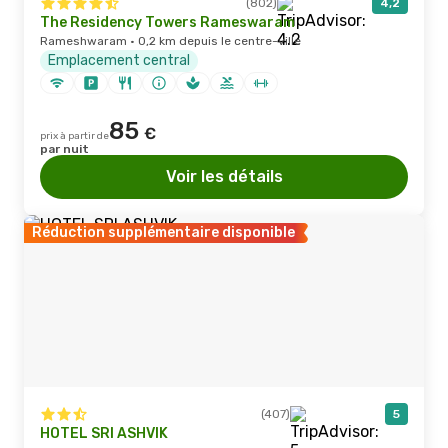
(802)
4,2
The Residency Towers Rameswaram
Rameshwaram · 0,2 km depuis le centre-ville
Emplacement central
85
€
prix à partir de
par nuit
Voir les détails
Réduction supplémentaire disponible
(407)
5
HOTEL SRI ASHVIK