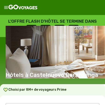
L'OFFRE FLASH D'HÔTEL SE TERMINE DANS
--
:
--
:
--
:
--
JOURS
HEURES
MINUTES
SECONDES
Hôtels à Castelnuovo Berardenga
Choisi par 8M+ de voyageurs Prime