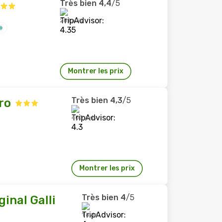
Très bien
4,4
/5
281 avis
Montrer les prix
Très bien
4,3
/5
ro
400 avis
Montrer les prix
Très bien
4
/5
inal Galli
1 avis