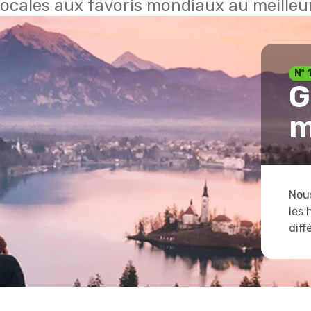
locales aux favoris mondiaux au meilleur
Nº 
G
m
Nous
les 
diff