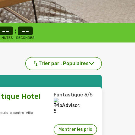
--
:
--
INUTES
SECONDES
Trier par :
Populaires
Fantastique
5
/5
tique Hotel
741 avis
puis le centre-ville
Montrer les prix