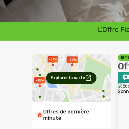
L'Offre F
Me
-21%
-20%
Of
Explorer la carte
-15%
Offres de dernière
minute