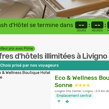
lash d'Hôtel se termine dans
--
:
--
:
JOURS
HEURES
M
illeur prix avec Prime
fres d'hôtels illimitées à Livigno
Choix prisé par nos voyageurs
Eco & Wellness Bou
Sonne
Livigno City Center, Livigno · 0,5 km de
Emplacement central