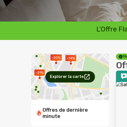
L'Offre F
Me
-20%
-14%
Of
-21%
Explorer la carte
Offres de dernière
minute