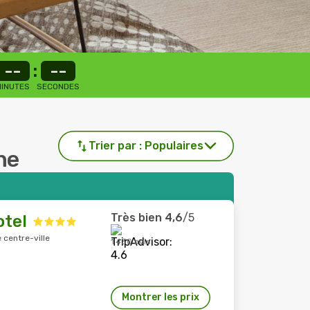
--
:
--
INUTES
SECONDES
Trier par :
Populaires
ane
Très bien
4,6
/5
otel
 centre-ville
1 430 avis
Montrer les prix