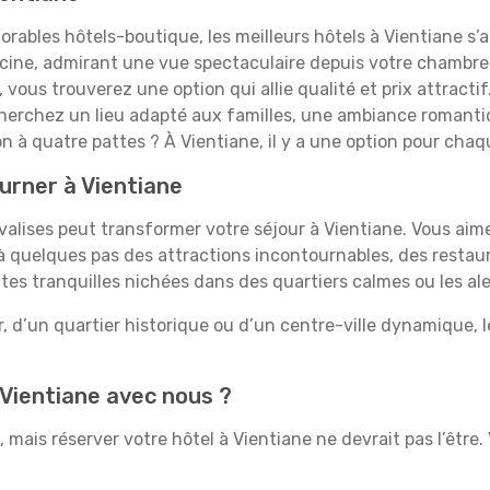
rables hôtels-boutique, les meilleurs hôtels à Vientiane s’
iscine, admirant une vue spectaculaire depuis votre chambr
vous trouverez une option qui allie qualité et prix attracti
s cherchez un lieu adapté aux familles, une ambiance roman
 à quatre pattes ? À Vientiane, il y a une option pour cha
ourner à Vientiane
 valises peut transformer votre séjour à Vientiane. Vous aim
 quelques pas des attractions incontournables, des restaur
ites tranquilles nichées dans des quartiers calmes ou les al
, d’un quartier historique ou d’un centre-ville dynamique, 
 Vientiane avec nous ?
mais réserver votre hôtel à Vientiane ne devrait pas l’être. 