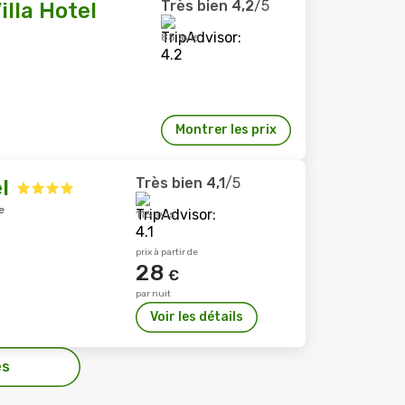
Très bien
4,2
/5
illa Hotel
85 avis
Montrer les prix
Très bien
4,1
/5
l
e
116 avis
prix à partir de
28
€
par nuit
Voir les détails
es