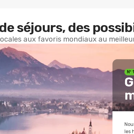
de séjours, des possibi
locales aux favoris mondiaux au meilleur
Nº 
G
m
Nous
les 