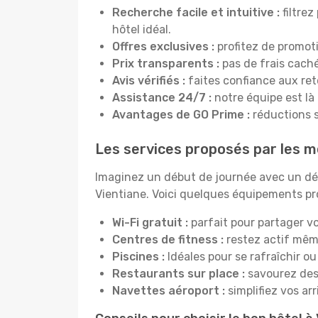
Recherche facile et intuitive :
filtrez
hôtel idéal.
Offres exclusives :
profitez de promot
Prix transparents :
pas de frais cachés
Avis vérifiés :
faites confiance aux re
Assistance 24/7 :
notre équipe est là
Avantages de GO Prime :
réductions s
Les services proposés par les me
Imaginez un début de journée avec un dél
Vientiane. Voici quelques équipements pro
Wi-Fi gratuit :
parfait pour partager vo
Centres de fitness :
restez actif mêm
Piscines :
Idéales pour se rafraîchir ou
Restaurants sur place :
savourez des 
Navettes aéroport :
simplifiez vos ar