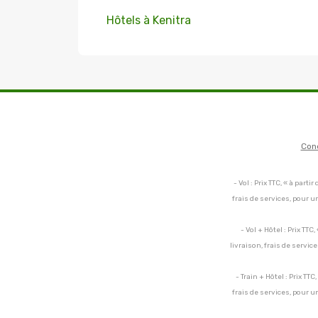
Hôtels à Kenitra
Con
- Vol : Prix TTC, « à par
frais de services, pour 
- Vol + Hôtel : Prix TT
livraison, frais de servi
- Train + Hôtel : Prix TT
frais de services, pour 