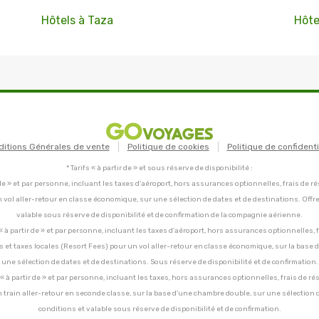
Hôtels à Taza
Hôte
ditions Générales de vente
Politique de cookies
Politique de confidenti
* Tarifs « à partir de » et sous réserve de disponibilité :
tir de » et par personne, incluant les taxes d'aéroport, hors assurances optionnelles, frais de ré
un vol aller-retour en classe économique, sur une sélection de dates et de destinations. Offr
valable sous réserve de disponibilité et de confirmation de la compagnie aérienne.
C, « à partir de » et par personne, incluant les taxes d'aéroport, hors assurances optionnelles, 
ces et taxes locales (Resort Fees) pour un vol aller-retour en classe économique, sur la base
une sélection de dates et de destinations. Sous réserve de disponibilité et de confirmation.
C, « à partir de » et par personne, incluant les taxes, hors assurances optionnelles, frais de ré
un train aller-retour en seconde classe, sur la base d'une chambre double, sur une sélection 
conditions et valable sous réserve de disponibilité et de confirmation.