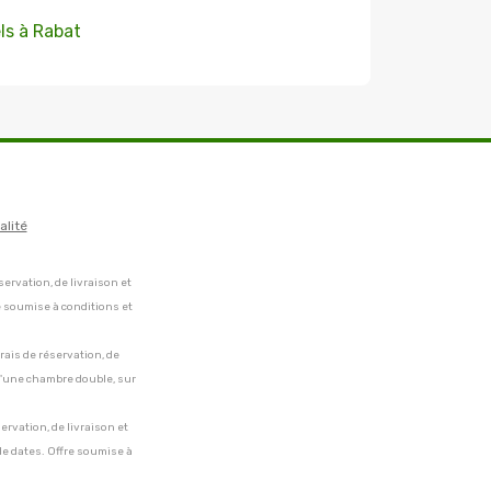
ls à Rabat
alité
servation, de livraison et
e soumise à conditions et
frais de réservation, de
 d'une chambre double, sur
servation, de livraison et
de dates. Offre soumise à