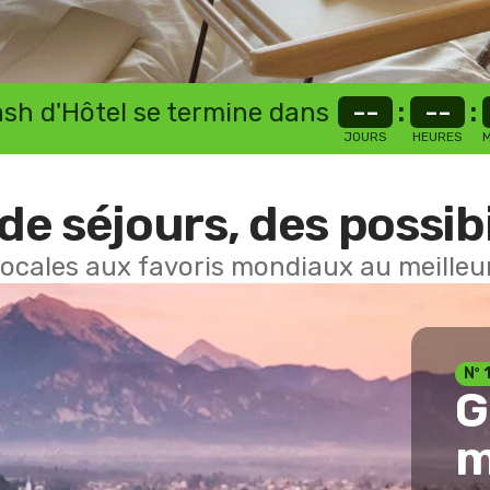
lash d'Hôtel se termine dans
--
:
--
:
JOURS
HEURES
M
de séjours, des possibi
locales aux favoris mondiaux au meilleur
Nº 
G
m