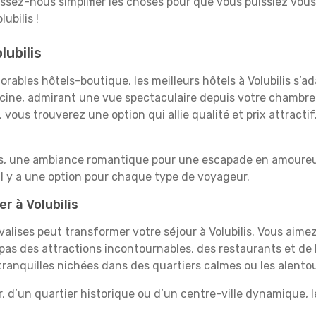
aissez-nous simplifier les choses pour que vous puissiez vous
ubilis !
lubilis
rables hôtels-boutique, les meilleurs hôtels à Volubilis s’a
iscine, admirant une vue spectaculaire depuis votre chambr
vous trouverez une option qui allie qualité et prix attracti
es, une ambiance romantique pour une escapade en amoureux
il y a une option pour chaque type de voyageur.
r à Volubilis
 valises peut transformer votre séjour à Volubilis. Vous aim
pas des attractions incontournables, des restaurants et de 
 tranquilles nichées dans des quartiers calmes ou les alentou
, d’un quartier historique ou d’un centre-ville dynamique, l