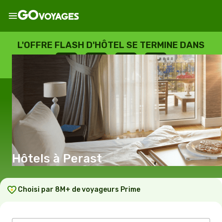
L'OFFRE FLASH D'HÔTEL SE TERMINE DANS
--
:
--
:
--
:
--
JOURS
HEURES
MINUTES
SECONDES
Hôtels à Perast
Choisi par 8M+ de voyageurs Prime