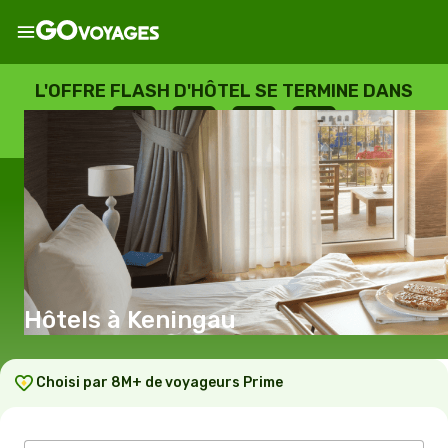
L'OFFRE FLASH D'HÔTEL SE TERMINE DANS
--
:
--
:
--
:
--
JOURS
HEURES
MINUTES
SECONDES
Hôtels à Keningau
Choisi par 8M+ de voyageurs Prime