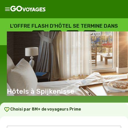
L'OFFRE FLASH D'HÔTEL SE TERMINE DANS
--
:
--
:
--
:
--
JOURS
HEURES
MINUTES
SECONDES
Hôtels à Spijkenisse
Choisi par 8M+ de voyageurs Prime