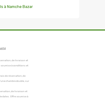
ls à Namche Bazar
alité
servation, de livraison et
e soumise à conditions et
frais de réservation, de
 d'une chambre double, sur
servation, de livraison et
de dates. Offre soumise à