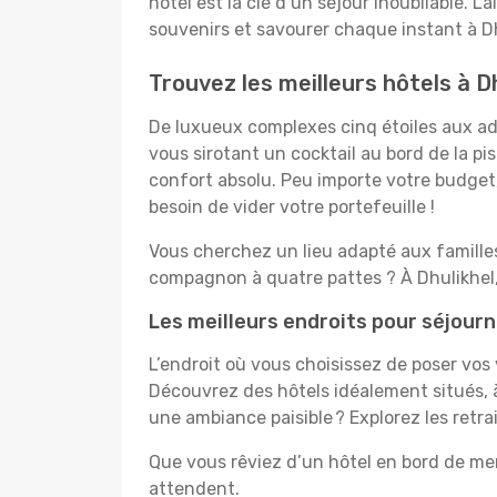
hôtel est la clé d’un séjour inoubliable. L
souvenirs et savourer chaque instant à Dh
Trouvez les meilleurs hôtels à D
De luxueux complexes cinq étoiles aux ado
vous sirotant un cocktail au bord de la p
confort absolu. Peu importe votre budget, 
besoin de vider votre portefeuille !
Vous cherchez un lieu adapté aux famill
compagnon à quatre pattes ? À Dhulikhel,
Les meilleurs endroits pour séjourn
L’endroit où vous choisissez de poser vos
Découvrez des hôtels idéalement situés, à
une ambiance paisible ? Explorez les retra
Que vous rêviez d’un hôtel en bord de mer
attendent.