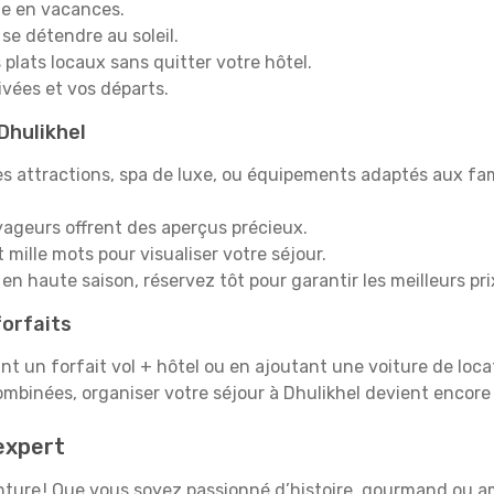
e en vacances.
 se détendre au soleil.
plats locaux sans quitter votre hôtel.
rivées et vos départs.
 Dhulikhel
s attractions, spa de luxe, ou équipements adaptés aux fami
yageurs offrent des aperçus précieux.
mille mots pour visualiser votre séjour.
en haute saison, réservez tôt pour garantir les meilleurs pri
orfaits
ant un forfait vol + hôtel ou en ajoutant une voiture de loca
ombinées, organiser votre séjour à Dhulikhel devient encor
expert
venture ! Que vous soyez passionné d’histoire, gourmand ou a