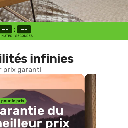
--
:
--
INUTES
SECONDES
lités infinies
 prix garanti
1 pour le prix
arantie du
eilleur prix