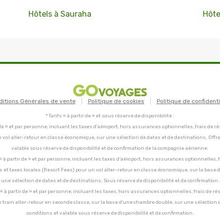
Hôtels à Sauraha
Hôte
ditions Générales de vente
Politique de cookies
Politique de confidenti
* Tarifs « à partir de » et sous réserve de disponibilité :
tir de » et par personne, incluant les taxes d'aéroport, hors assurances optionnelles, frais de ré
un vol aller-retour en classe économique, sur une sélection de dates et de destinations. Offr
valable sous réserve de disponibilité et de confirmation de la compagnie aérienne.
C, « à partir de » et par personne, incluant les taxes d'aéroport, hors assurances optionnelles, 
ces et taxes locales (Resort Fees) pour un vol aller-retour en classe économique, sur la base
une sélection de dates et de destinations. Sous réserve de disponibilité et de confirmation.
C, « à partir de » et par personne, incluant les taxes, hors assurances optionnelles, frais de ré
un train aller-retour en seconde classe, sur la base d'une chambre double, sur une sélection 
conditions et valable sous réserve de disponibilité et de confirmation.