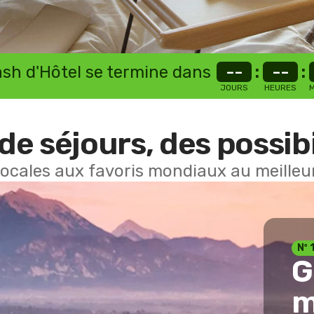
lash d'Hôtel se termine dans
--
:
--
:
JOURS
HEURES
M
de séjours, des possibi
locales aux favoris mondiaux au meilleur
Nº 
G
m