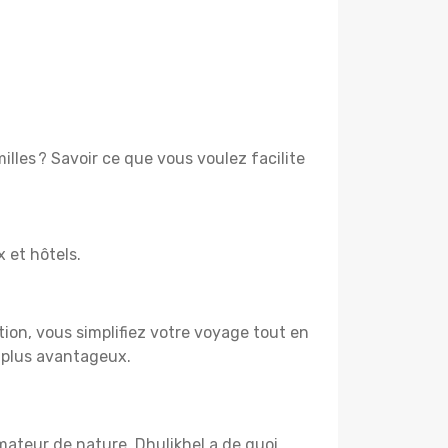
lles ? Savoir ce que vous voulez facilite
x et hôtels.
tion, vous simplifiez votre voyage tout en
e plus avantageux.
mateur de nature, Dhulikhel a de quoi