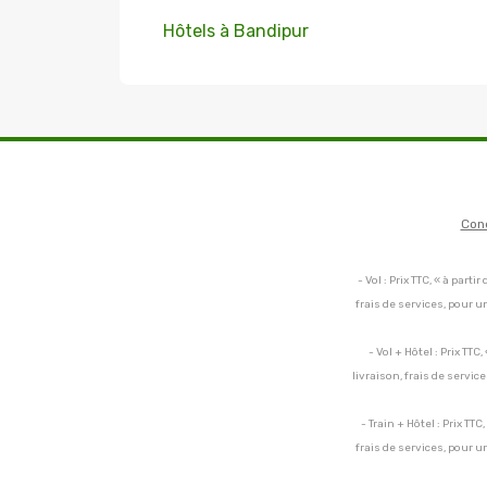
Hôtels à Bandipur
Con
- Vol : Prix TTC, « à par
frais de services, pour 
- Vol + Hôtel : Prix TT
livraison, frais de servi
- Train + Hôtel : Prix TT
frais de services, pour 