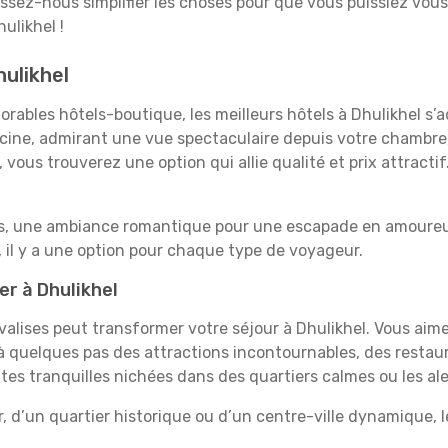
aissez-nous simplifier les choses pour que vous puissiez vous
ulikhel !
hulikhel
rables hôtels-boutique, les meilleurs hôtels à Dhulikhel s’
iscine, admirant une vue spectaculaire depuis votre chambr
vous trouverez une option qui allie qualité et prix attracti
es, une ambiance romantique pour une escapade en amoureux
 il y a une option pour chaque type de voyageur.
er à Dhulikhel
 valises peut transformer votre séjour à Dhulikhel. Vous aim
 quelques pas des attractions incontournables, des restaur
ites tranquilles nichées dans des quartiers calmes ou les al
, d’un quartier historique ou d’un centre-ville dynamique, 