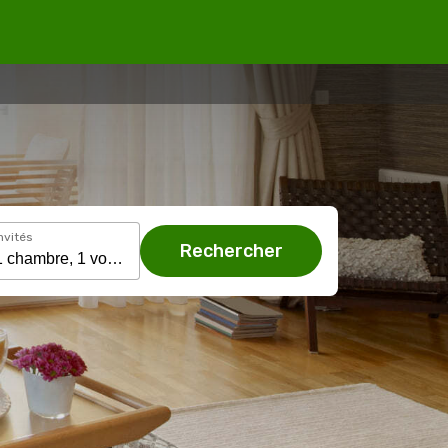
nvités
Rechercher