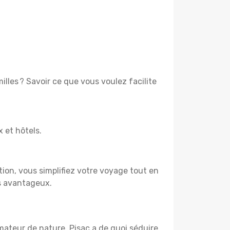
lles ? Savoir ce que vous voulez facilite
x et hôtels.
tion, vous simplifiez votre voyage tout en
us avantageux.
mateur de nature, Pisac a de quoi séduire