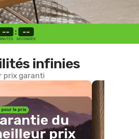
--
:
--
INUTES
SECONDES
lités infinies
 prix garanti
1 pour le prix
arantie du
eilleur prix