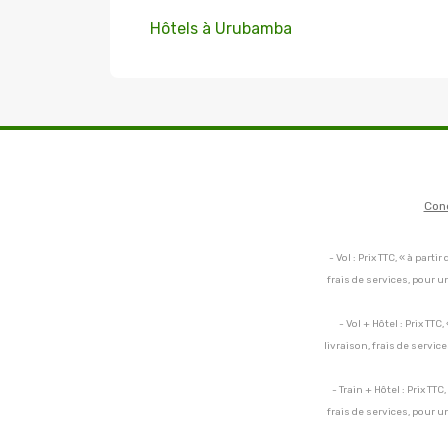
Hôtels à Urubamba
Con
- Vol : Prix TTC, « à par
frais de services, pour 
- Vol + Hôtel : Prix TT
livraison, frais de servi
- Train + Hôtel : Prix TT
frais de services, pour 