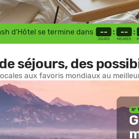
lash d'Hôtel se termine dans
--
:
--
:
JOURS
HEURES
M
de séjours, des possibi
locales aux favoris mondiaux au meilleur
Nº 
G
m