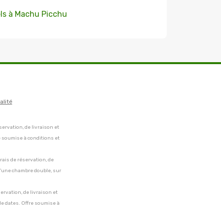
ls à Machu Picchu
alité
servation, de livraison et
e soumise à conditions et
frais de réservation, de
 d'une chambre double, sur
servation, de livraison et
de dates. Offre soumise à