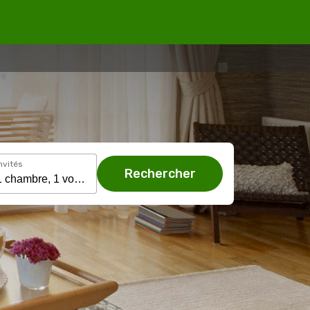
nvités
Rechercher