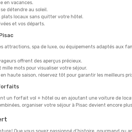
e en vacances.
 se détendre au soleil.
plats locaux sans quitter votre hôtel.
rivées et vos départs.
 Pisac
s attractions, spa de luxe, ou équipements adaptés aux fami
yageurs offrent des aperçus précieux.
mille mots pour visualiser votre séjour.
en haute saison, réservez tôt pour garantir les meilleurs pri
orfaits
ant un forfait vol + hôtel ou en ajoutant une voiture de loca
ombinées, organiser votre séjour à Pisac devient encore pl
ert
venture ! Que vous soyez passionné d’histoire, gourmand ou a