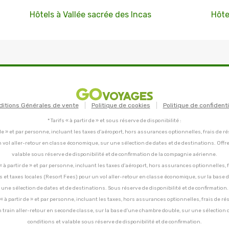
Hôtels à Vallée sacrée des Incas
Hôte
ditions Générales de vente
Politique de cookies
Politique de confidenti
* Tarifs « à partir de » et sous réserve de disponibilité :
tir de » et par personne, incluant les taxes d'aéroport, hors assurances optionnelles, frais de ré
un vol aller-retour en classe économique, sur une sélection de dates et de destinations. Offr
valable sous réserve de disponibilité et de confirmation de la compagnie aérienne.
C, « à partir de » et par personne, incluant les taxes d'aéroport, hors assurances optionnelles, 
ces et taxes locales (Resort Fees) pour un vol aller-retour en classe économique, sur la base
une sélection de dates et de destinations. Sous réserve de disponibilité et de confirmation.
C, « à partir de » et par personne, incluant les taxes, hors assurances optionnelles, frais de ré
un train aller-retour en seconde classe, sur la base d'une chambre double, sur une sélection 
conditions et valable sous réserve de disponibilité et de confirmation.