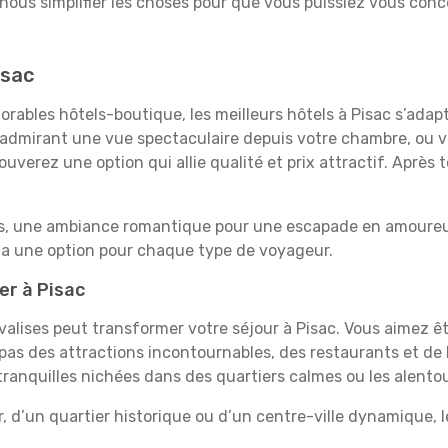
-nous simplifier les choses pour que vous puissiez vous conce
isac
rables hôtels-boutique, les meilleurs hôtels à Pisac s’adap
e, admirant une vue spectaculaire depuis votre chambre, ou
uverez une option qui allie qualité et prix attractif. Après
es, une ambiance romantique pour une escapade en amoureux
y a une option pour chaque type de voyageur.
er à Pisac
 valises peut transformer votre séjour à Pisac. Vous aimez 
pas des attractions incontournables, des restaurants et de 
 tranquilles nichées dans des quartiers calmes ou les alento
, d’un quartier historique ou d’un centre-ville dynamique, 