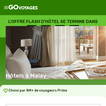
L'OFFRE FLASH D'HÔTEL SE TERMINE DANS
--
:
--
:
--
:
--
JOURS
HEURES
MINUTES
SECONDES
Hôtels à Malay
Choisi par 8M+ de voyageurs Prime