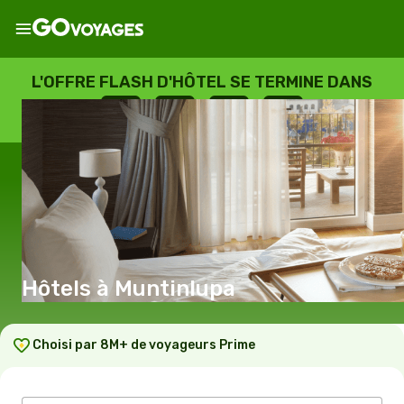
L'OFFRE FLASH D'HÔTEL SE TERMINE DANS
--
:
--
:
--
:
--
JOURS
HEURES
MINUTES
SECONDES
Hôtels à Muntinlupa
Choisi par 8M+ de voyageurs Prime