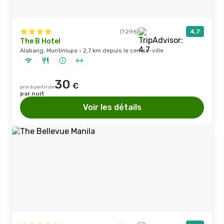
(1 296)
4,7
The B Hotel
Alabang, Muntinlupa · 2,7 km depuis le centre-ville
30
€
prix à partir de
par nuit
Voir les détails