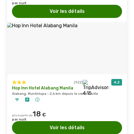
par nuit
Voir les détails
(922)
4,2
Hop Inn Hotel Alabang Manila
Alabang, Muntinlupa · 2,6 km depuis le centre-ville
18
€
prix à partir de
par nuit
Voir les détails