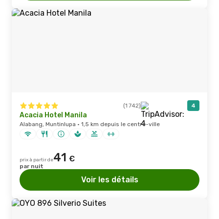
(1 742)
4
Acacia Hotel Manila
Alabang, Muntinlupa · 1,5 km depuis le centre-ville
41
€
prix à partir de
par nuit
Voir les détails