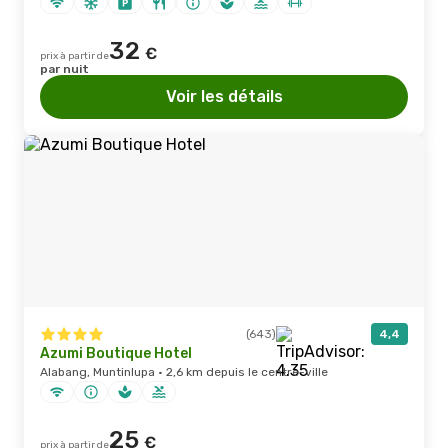
32
€
prix à partir de
par nuit
Voir les détails
(643)
4,4
Azumi Boutique Hotel
Alabang, Muntinlupa · 2,6 km depuis le centre-ville
25
€
prix à partir de