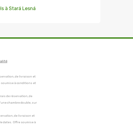
ls à Stará Lesná
alité
servation, de livraison et
e soumise à conditions et
frais de réservation, de
 d'une chambre double, sur
servation, de livraison et
de dates. Offre soumise à