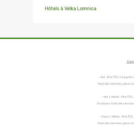
Hôtels à Velka Lomnica
Con
- Vol : Prix TTC, « à par
frais de services, pour 
- Vol + Hôtel : Prix TT
livraison, frais de servi
- Train + Hôtel : Prix TT
frais de services, pour 