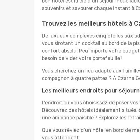
bon hôtel est la clé d’un séjour inoubliabl
souvenirs et savourer chaque instant à C
Trouvez les meilleurs hôtels à 
De luxueux complexes cinq étoiles aux ado
vous sirotant un cocktail au bord de la p
confort absolu. Peu importe votre budget, 
besoin de vider votre portefeuille !
Vous cherchez un lieu adapté aux famill
compagnon à quatre pattes ? À Czarna Gor
Les meilleurs endroits pour séjour
L’endroit où vous choisissez de poser vos
Découvrez des hôtels idéalement situés, à
une ambiance paisible ? Explorez les retr
Que vous rêviez d’un hôtel en bord de mer
vous attendent.