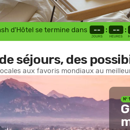
lash d'Hôtel se termine dans
--
:
--
:
JOURS
HEURES
M
de séjours, des possibi
locales aux favoris mondiaux au meilleur
Nº 
G
m