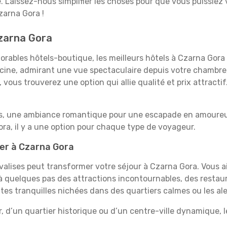
e. Laissez-nous simplifier les choses pour que vous puissiez 
zarna Gora !
Czarna Gora
rables hôtels-boutique, les meilleurs hôtels à Czarna Gora 
iscine, admirant une vue spectaculaire depuis votre chambr
vous trouverez une option qui allie qualité et prix attracti
es, une ambiance romantique pour une escapade en amoureux
a, il y a une option pour chaque type de voyageur.
ner à Czarna Gora
 valises peut transformer votre séjour à Czarna Gora. Vous 
 quelques pas des attractions incontournables, des restaur
aites tranquilles nichées dans des quartiers calmes ou les a
, d’un quartier historique ou d’un centre-ville dynamique, 