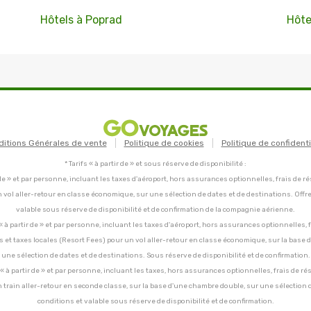
Hôtels à Poprad
Hôte
ditions Générales de vente
Politique de cookies
Politique de confidenti
* Tarifs « à partir de » et sous réserve de disponibilité :
tir de » et par personne, incluant les taxes d'aéroport, hors assurances optionnelles, frais de ré
un vol aller-retour en classe économique, sur une sélection de dates et de destinations. Offr
valable sous réserve de disponibilité et de confirmation de la compagnie aérienne.
C, « à partir de » et par personne, incluant les taxes d'aéroport, hors assurances optionnelles, 
ces et taxes locales (Resort Fees) pour un vol aller-retour en classe économique, sur la base
une sélection de dates et de destinations. Sous réserve de disponibilité et de confirmation.
C, « à partir de » et par personne, incluant les taxes, hors assurances optionnelles, frais de ré
un train aller-retour en seconde classe, sur la base d'une chambre double, sur une sélection 
conditions et valable sous réserve de disponibilité et de confirmation.