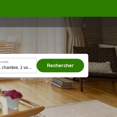
nvités
Rechercher