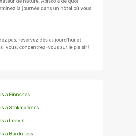
amateur de nature, Abisko a de quoi
rminez la journée dans un hôtel où vous
rdez pas, réservez dès aujourd’hui et
 vous, concentrez-vous sur le plaisir !
ls à Finnsnes
ls à Stokmarknes
ls à Lenvik
ls à Bardufoss