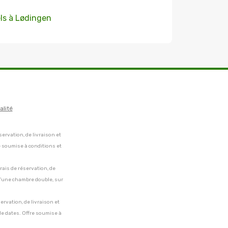
ls à Lødingen
alité
servation, de livraison et
e soumise à conditions et
frais de réservation, de
 d'une chambre double, sur
servation, de livraison et
de dates. Offre soumise à