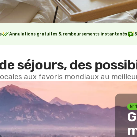
s
Annulations gratuites & remboursements instantanés
5
de séjours, des possibi
locales aux favoris mondiaux au meilleur
Nº 
G
m