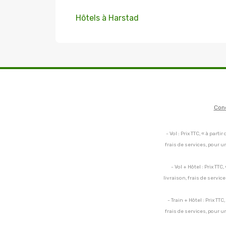
Hôtels à Harstad
Con
- Vol : Prix TTC, « à par
frais de services, pour 
- Vol + Hôtel : Prix TT
livraison, frais de servi
- Train + Hôtel : Prix TT
frais de services, pour 