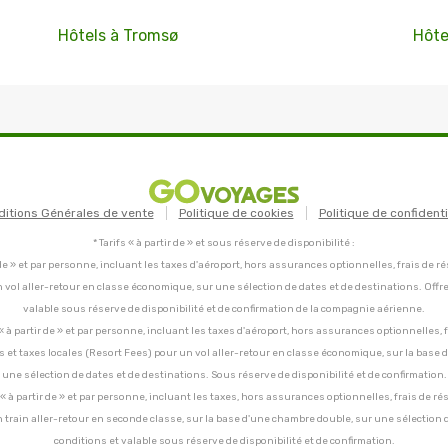
Hôtels à Tromsø
Hôte
ditions Générales de vente
Politique de cookies
Politique de confidenti
* Tarifs « à partir de » et sous réserve de disponibilité :
tir de » et par personne, incluant les taxes d'aéroport, hors assurances optionnelles, frais de ré
un vol aller-retour en classe économique, sur une sélection de dates et de destinations. Offr
valable sous réserve de disponibilité et de confirmation de la compagnie aérienne.
C, « à partir de » et par personne, incluant les taxes d'aéroport, hors assurances optionnelles, 
ces et taxes locales (Resort Fees) pour un vol aller-retour en classe économique, sur la base
une sélection de dates et de destinations. Sous réserve de disponibilité et de confirmation.
C, « à partir de » et par personne, incluant les taxes, hors assurances optionnelles, frais de ré
un train aller-retour en seconde classe, sur la base d'une chambre double, sur une sélection 
conditions et valable sous réserve de disponibilité et de confirmation.