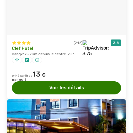
(246)
3,8
Clef Hotel
Bangkok · 7 km depuis le centre-ville
13
€
prix à partir de
par nuit
Voir les détails