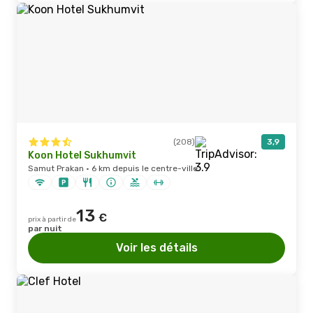
(208)
3,9
Koon Hotel Sukhumvit
Samut Prakan · 6 km depuis le centre-ville
13
€
prix à partir de
par nuit
Voir les détails