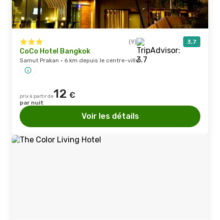
(9)
3,7
CoCo Hotel Bangkok
Samut Prakan · 6 km depuis le centre-ville
12
€
prix à partir de
par nuit
Voir les détails