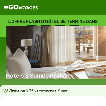
L'OFFRE FLASH D'HÔTEL SE TERMINE DANS
--
:
--
:
--
:
--
JOURS
HEURES
MINUTES
SECONDES
Hôtels à Samut Prakan
Choisi par 8M+ de voyageurs Prime