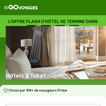
L'OFFRE FLASH D'HÔTEL SE TERMINE DANS
--
:
--
:
--
:
--
JOURS
HEURES
MINUTES
SECONDES
Hôtels à Tokat
Choisi par 8M+ de voyageurs Prime