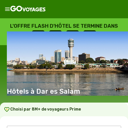
L'OFFRE FLASH D'HÔTEL SE TERMINE DANS
--
:
--
:
--
:
--
JOURS
HEURES
MINUTES
SECONDES
Hôtels à Dar es Salam
Choisi par 8M+ de voyageurs Prime