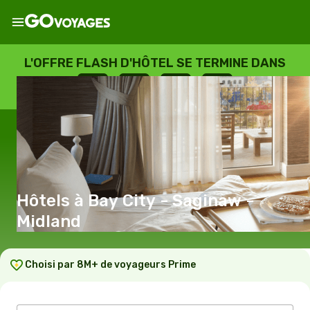
L'OFFRE FLASH D'HÔTEL SE TERMINE DANS
--
:
--
:
--
:
--
JOURS
HEURES
MINUTES
SECONDES
Hôtels à Bay City - Saginaw -
Midland
Choisi par 8M+ de voyageurs Prime