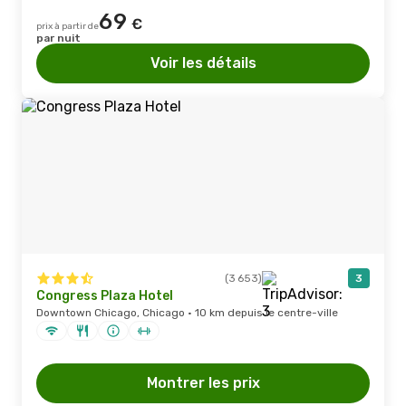
69
€
prix à partir de
par nuit
Voir les détails
(3 653)
3
Congress Plaza Hotel
Downtown Chicago, Chicago · 10 km depuis le centre-ville
Montrer les prix