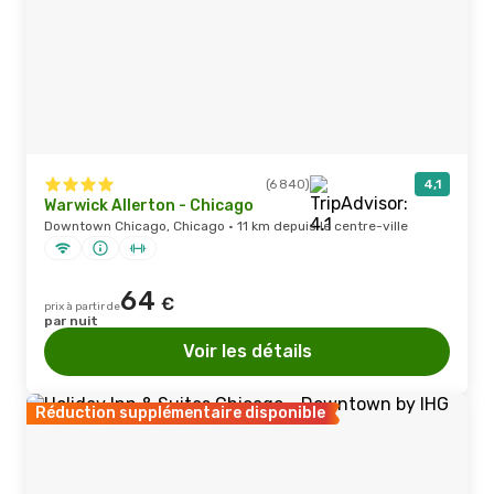
(6 840)
4,1
Warwick Allerton - Chicago
Downtown Chicago, Chicago · 11 km depuis le centre-ville
64
€
prix à partir de
par nuit
Voir les détails
Réduction supplémentaire disponible