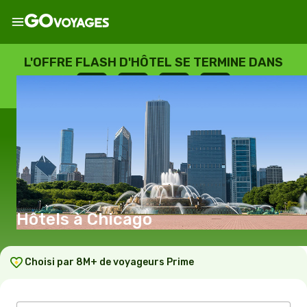
L'OFFRE FLASH D'HÔTEL SE TERMINE DANS
--
:
--
:
--
:
--
JOURS
HEURES
MINUTES
SECONDES
Hôtels à Chicago
Choisi par 8M+ de voyageurs Prime