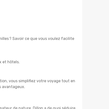
lles ? Savoir ce que vous voulez facilite
x et hôtels.
tion, vous simplifiez votre voyage tout en
us avantageux.
mateur de nature, Dillon a de quoi séduire