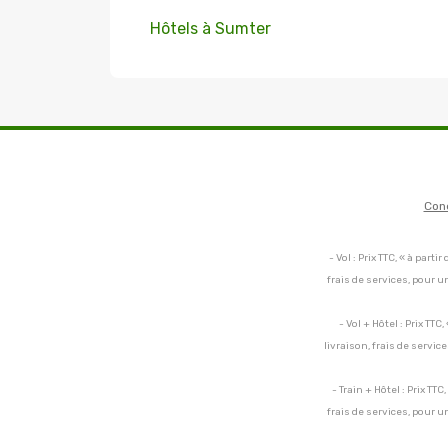
Hôtels à Sumter
Con
- Vol : Prix TTC, « à par
frais de services, pour 
- Vol + Hôtel : Prix TT
livraison, frais de servi
- Train + Hôtel : Prix TT
frais de services, pour 