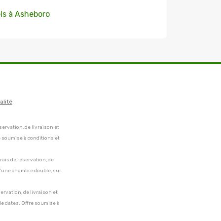
ls à Asheboro
alité
servation, de livraison et
e soumise à conditions et
frais de réservation, de
 d'une chambre double, sur
servation, de livraison et
de dates. Offre soumise à