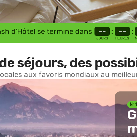
lash d'Hôtel se termine dans
--
:
--
:
JOURS
HEURES
M
de séjours, des possibi
locales aux favoris mondiaux au meilleur
Nº 
G
m