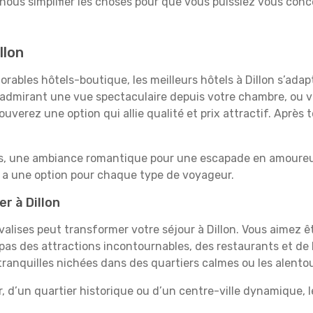
-nous simplifier les choses pour que vous puissiez vous conce
llon
rables hôtels-boutique, les meilleurs hôtels à Dillon s’ada
e, admirant une vue spectaculaire depuis votre chambre, ou
uverez une option qui allie qualité et prix attractif. Après
es, une ambiance romantique pour une escapade en amoureux
y a une option pour chaque type de voyageur.
r à Dillon
 valises peut transformer votre séjour à Dillon. Vous aimez 
pas des attractions incontournables, des restaurants et de 
 tranquilles nichées dans des quartiers calmes ou les alentou
, d’un quartier historique ou d’un centre-ville dynamique, l