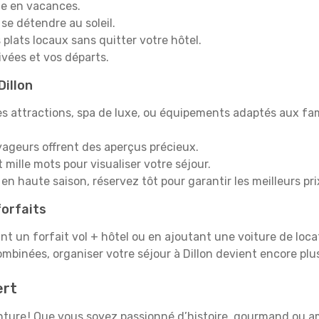
e en vacances.
 se détendre au soleil.
plats locaux sans quitter votre hôtel.
rivées et vos départs.
Dillon
s attractions, spa de luxe, ou équipements adaptés aux fami
yageurs offrent des aperçus précieux.
mille mots pour visualiser votre séjour.
en haute saison, réservez tôt pour garantir les meilleurs pri
orfaits
ant un forfait vol + hôtel ou en ajoutant une voiture de loca
mbinées, organiser votre séjour à Dillon devient encore pl
ert
venture ! Que vous soyez passionné d’histoire, gourmand ou a