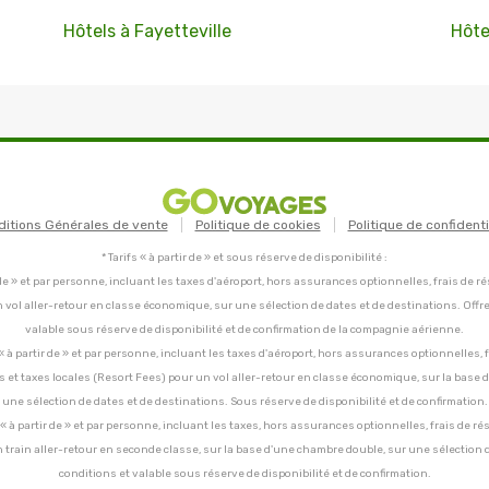
Hôtels à Fayetteville
Hôte
ditions Générales de vente
Politique de cookies
Politique de confidenti
* Tarifs « à partir de » et sous réserve de disponibilité :
tir de » et par personne, incluant les taxes d'aéroport, hors assurances optionnelles, frais de ré
un vol aller-retour en classe économique, sur une sélection de dates et de destinations. Offr
valable sous réserve de disponibilité et de confirmation de la compagnie aérienne.
C, « à partir de » et par personne, incluant les taxes d'aéroport, hors assurances optionnelles, 
ces et taxes locales (Resort Fees) pour un vol aller-retour en classe économique, sur la base
une sélection de dates et de destinations. Sous réserve de disponibilité et de confirmation.
C, « à partir de » et par personne, incluant les taxes, hors assurances optionnelles, frais de ré
un train aller-retour en seconde classe, sur la base d'une chambre double, sur une sélection 
conditions et valable sous réserve de disponibilité et de confirmation.