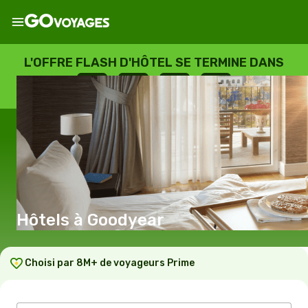
L'OFFRE FLASH D'HÔTEL SE TERMINE DANS
--
:
--
:
--
:
--
JOURS
HEURES
MINUTES
SECONDES
Hôtels à Goodyear
Choisi par 8M+ de voyageurs Prime