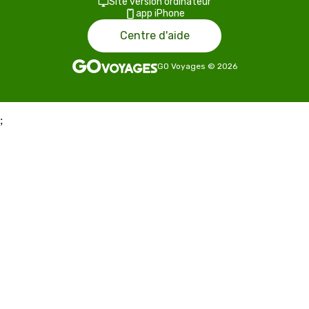
Site version ordinateur
app iPhone
Centre d'aide
GO Voyages
©
2026
;