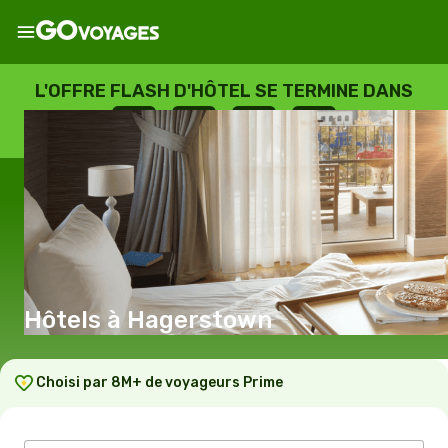
L'OFFRE FLASH D'HÔTEL SE TERMINE DANS
--
:
--
:
--
:
--
JOURS
HEURES
MINUTES
SECONDES
Hôtels à Hagerstown
Choisi par 8M+ de voyageurs Prime