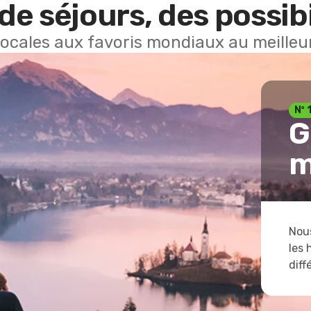
de séjours, des possibi
locales aux favoris mondiaux au meilleur
Nº 
G
m
Nous
les 
diff