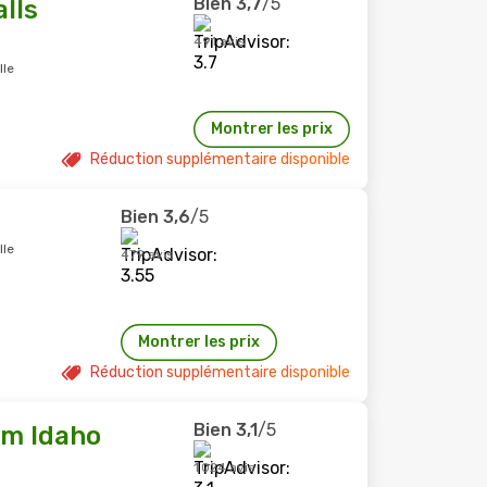
Bien
3,7
/5
alls
491 avis
lle
Montrer les prix
Réduction supplémentaire disponible
Bien
3,6
/5
lle
479 avis
Montrer les prix
Réduction supplémentaire disponible
Bien
3,1
/5
am Idaho
1 024 avis