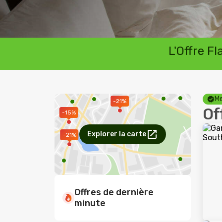
L'Offre F
Me
-21%
Of
-15%
Explorer la carte
-21%
Offres de dernière
minute