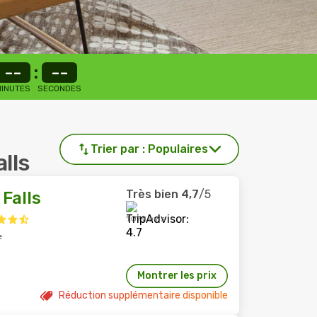
--
:
--
INUTES
SECONDES
Trier par :
Populaires
alls
Très bien
4,7
/5
Falls
1 079 avis
e
Montrer les prix
Réduction supplémentaire disponible