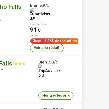
Bien
3,9
/5
ho Falls
33 avis
e
prix à partir de
91
€
par nuit
Jusqu'à 26% de réduction
Voir prix réduit
Bien
3,8
/5
Falls
lle
231 avis
Montrer les prix