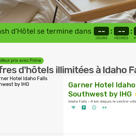
lash d'Hôtel se termine dans
--
:
--
:
JOURS
HEURES
M
illeur prix avec Prime
fres d'hôtels illimitées à Idaho F
Garner Hotel Idaho 
Southwest by IHG
Idaho Falls · 4 km depuis le centre-vill