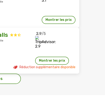
lle
Montrer les prix
2,9
/5
lls
lle
376 avis
Montrer les prix
Réduction supplémentaire disponible
es