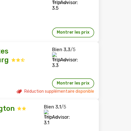
1 854 avis
Montrer les prix
Bien
3,3
/5
tes
urg
1 085 avis
Montrer les prix
Réduction supplémentaire disponible
Bien
3,1
/5
gton
589 avis