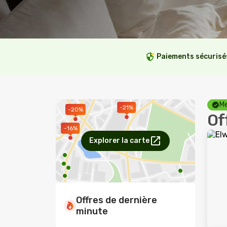
Paiements sécurisé
Me
-21%
-20%
Of
-16%
Explorer la carte
Offres de dernière
minute