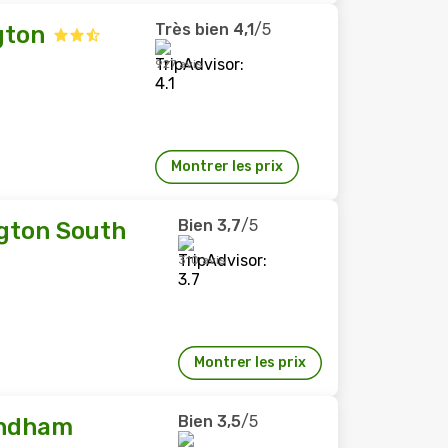
Très bien
4,1
/5
gton
927 avis
Montrer les prix
Bien
3,7
/5
ngton South
310 avis
Montrer les prix
Bien
3,5
/5
yndham