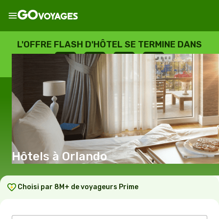
L'OFFRE FLASH D'HÔTEL SE TERMINE DANS
--
:
--
:
--
:
--
JOURS
HEURES
MINUTES
SECONDES
Hôtels à Orlando
Choisi par 8M+ de voyageurs Prime