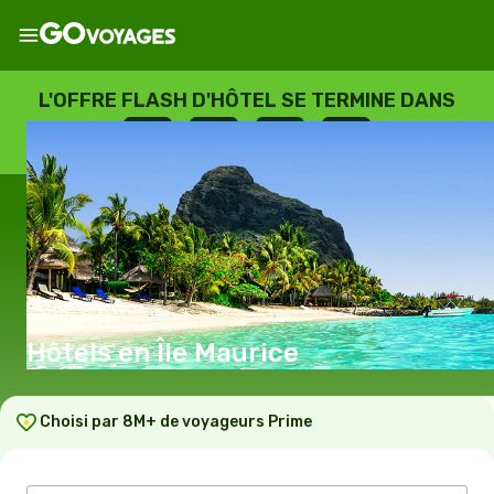
L'OFFRE FLASH D'HÔTEL SE TERMINE DANS
--
:
--
:
--
:
--
JOURS
HEURES
MINUTES
SECONDES
Hôtels en Île Maurice
Choisi par 8M+ de voyageurs Prime