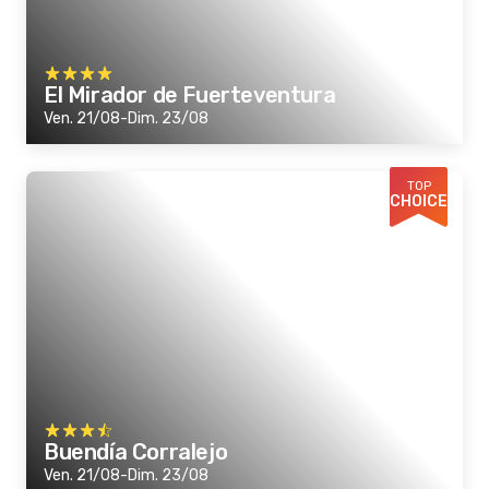
El Mirador de Fuerteventura
Ven. 21/08-Dim. 23/08
TOP
CHOICE
Buendía Corralejo
Ven. 21/08-Dim. 23/08