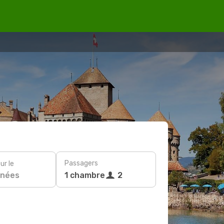
Passagers
ur le
nées
1 chambre
2