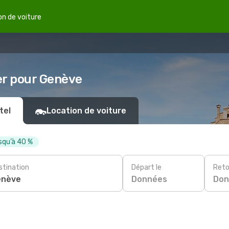
on de voiture
er pour Genève
tel
Location de voiture
squ’à 40 %
stination
Départ le
Reto
Données
Don