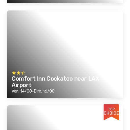
Comfort Inn Cockatoo near LAX
Airport
Ven. 14/08-Dim. 16/08
TOP
CHOICE