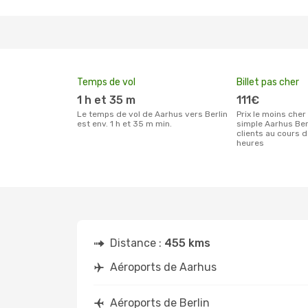
Temps de vol
Billet pas cher
1 h et 35 m
111€
Le temps de vol de Aarhus vers Berlin
Prix le moins cher pour un billet aller
est env. 1 h et 35 m min.
simple Aarhus Ber
clients au cours 
heures
Distance :
455 kms
Aéroports de Aarhus
Aéroports de Berlin