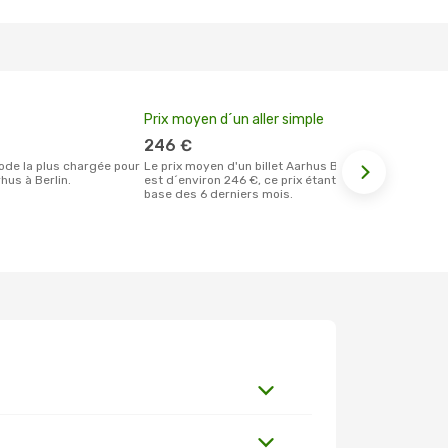
Prix moyen d´un aller simple
Meilleur m
votre rése
246 €
février
Le prix moyen d'un billet Aarhus Berlin
hus à Berlin.
est d´environ 246 €, ce prix étant sur la
Selon les dernières données, février est
base des 6 derniers mois.
le moment le
réservervati
Berlin et au