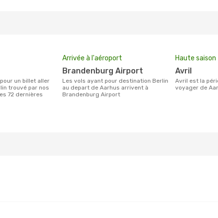
Arrivée à l'aéroport
Haute saison
Brandenburg Airport
avril
Les vols ayant pour destination Berlin
avril est la période la plus chargée pour
lin trouvé par nos
au depart de Aarhus arrivent à
voyager de Aar
des 72 dernières
Brandenburg Airport