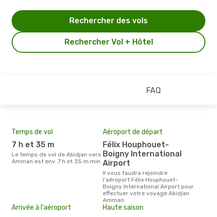
Rechercher des vols
Rechercher Vol + Hôtel
FAQ
Temps de vol
Aéroport de départ
Pri
7 h et 35 m
Félix Houphouet-
7
Boigny International
Le temps de vol de Abidjan vers
Le prix moyen d'un billet Abidjan
Amman est env. 7 h et 35 m min.
Amm
Airport
prix
Il vous faudra rejoindre
dern
l'aéroport Félix Houphouet-
Boigny International Airport pour
effectuer votre voyage Abidjan
Amman.
Arrivée à l'aéroport
Haute saison