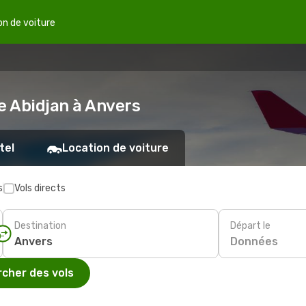
on de voiture
e Abidjan à Anvers
tel
Location de voiture
s
Vols directs
Destination
Départ le
Données
cher des vols