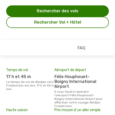
Rechercher des vols
Rechercher Vol + Hôtel
FAQ
Temps de vol
Aéroport de départ
Mei
eff
17 h et 45 m
Félix Houphouet-
rés
Boigny International
Le temps de vol de Abidjan vers
s
Fredericton est env. 17 h et 45 m
Airport
min.
Selon les dernières données,
Il vous faudra rejoindre
sep
l'aéroport Félix Houphouet-
plus
Boigny International Airport pour
rése
effectuer votre voyage Abidjan
dest
Fredericton.
dép
Haute saison
Prix moyen d´un aller simple