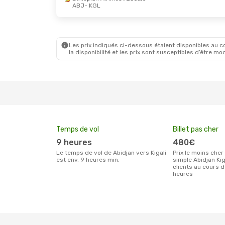
ABJ
- KGL
Dim. 6 Sept.
- Jeu. 10 Sept.
Ethiopian Airlines
1 Escale
ABJ
- KGL
Ethiopian Airlines
1 Escale
KGL
- ABJ
Les prix indiqués ci-dessous étaient disponibles au cou
la disponibilité et les prix sont susceptibles d’être mod
Temps de vol
Billet pas cher
9 heures
480€
Le temps de vol de Abidjan vers Kigali
Prix le moins cher pour un billet aller
est env. 9 heures min.
simple Abidjan Kig
clients au cours 
heures