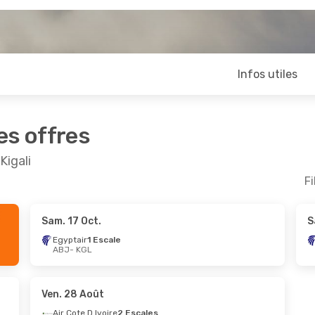
Infos utiles
es offres
Kigali
Fi
Sam. 17 Oct.
S
Oct.
- Lun. 19 Oct.
Lun. 14 Sept.
- Dim. 
Egyptair
1 Escale
ABJ
- KGL
r
1 Escale
Egyptair
1 Escale
GL
ABJ
- KGL
irways
1 Escale
Ethiopian Airlines
1 Es
BJ
KGL
- ABJ
Ven. 28 Août
Air Cote D Ivoire
2 Escales