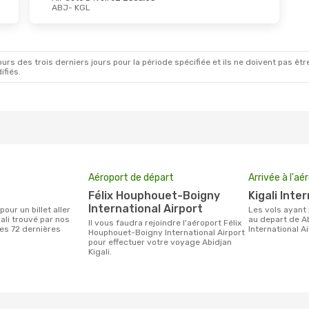
ABJ
- KGL
rs des trois derniers jours pour la période spécifiée et ils ne doivent pas être
ifiés.
Aéroport de départ
Arrivée à l'aé
Félix Houphouet-Boigny
Kigali Int
International Airport
Les vols ayant pour destination Kigali
ali trouvé par nos
au depart de Ab
Il vous faudra rejoindre l'aéroport Félix
des 72 dernières
International A
Houphouet-Boigny International Airport
pour effectuer votre voyage Abidjan
Kigali.