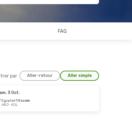
FAQ
ltrer par
Aller-retour
Aller simple
am. 3 Oct.
20 Sept.
Egyptair
1 Escale
ABJ
- KGL
cale