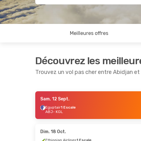
Meilleures offres
Découvrez les meilleur
Trouvez un vol pas cher entre Abidjan et 
Sam. 12 Sept.
Jeu. 20 Août
- Lun. 24 Août
Sam. 10 
Egyptair
1 Escale
ABJ
- KGL
Kenya Airways
1 Escale
Egyptai
ABJ
- KGL
ABJ
- K
Kenya Airways
1 Escale
Kenya A
KGL
- ABJ
KGL
- A
Dim. 18 Oct.
Ethiopian Airlines
1 Escale