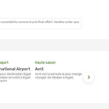
 considérés comme le prix final offert. Veuillez noter que
roport
Haute saison
Prix moyen 
ernational Airport
avril
808 €
avril est la période la plus chargée pour
Le prix moyen d'un billet Abidjan Kigali
idjan arrivent à Kigali
voyager de Abidjan à Kigali.
est d´enviro
irport
base des 6 d