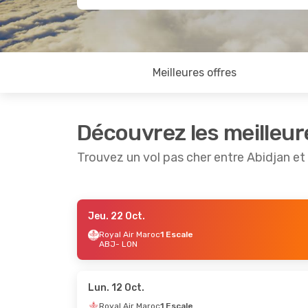
Meilleures offres
Découvrez les meilleur
Trouvez un vol pas cher entre Abidjan e
Jeu. 22 Oct.
Jeu. 24 Sept.
- Lun. 28 Sept.
Mar. 1 S
Royal Air Maroc
1 Escale
ABJ
- LON
Royal Air Maroc
1 Escale
Royal A
ABJ
- LON
ABJ
- L
Royal Air Maroc
1 Escale
Royal A
LON
- ABJ
LON
- A
Lun. 12 Oct.
Royal Air Maroc
1 Escale