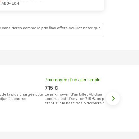
ABJ
- LON
 considérés comme le prix final offert. Veuillez noter que
Prix moyen d´un aller simple
Meilleur m
votre rése
715 €
mars
Le prix moyen d'un billet Abidjan
djan à Londres.
Londres est d´environ 715 €, ce prix
Selon les dernières données,
étant sur la base des 6 derniers mois.
septembre es
pour effectu
vol à destin
départ de A