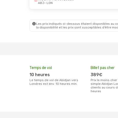
ABJ
- LON
Les prix indiqués ci-dessous étaient disponibles au cou
la disponibilité et les prix sont susceptibles d’être mod
Temps de vol
Billet pas cher
10 heures
389€
Le temps de vol de Abidjan vers
Prix le moins cher pour un billet aller
Londres est env. 10 heures min.
simple Abidjan Lo
clients au cours 
heures