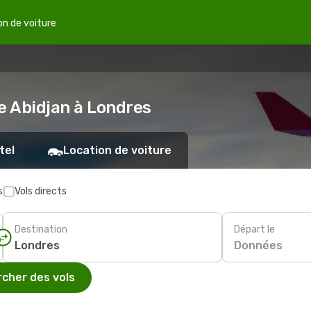
on de voiture
e Abidjan à Londres
tel
Location de voiture
s
Vols directs
Destination
Départ le
Données
cher des vols