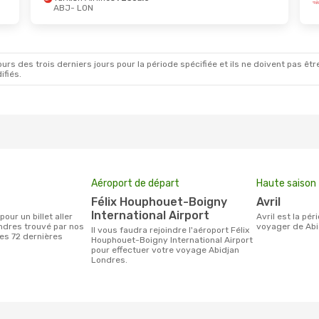
ABJ
- LON
rs des trois derniers jours pour la période spécifiée et ils ne doivent pas être
ifiés.
Aéroport de départ
Haute saison
Félix Houphouet-Boigny
avril
International Airport
avril est la période la plus chargée pour
ndres trouvé par nos
voyager de Abi
Il vous faudra rejoindre l'aéroport Félix
des 72 dernières
Houphouet-Boigny International Airport
pour effectuer votre voyage Abidjan
Londres.