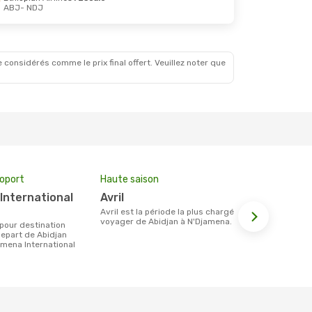
ABJ
- NDJ
 considérés comme le prix final offert. Veuillez noter que
roport
Haute saison
Prix moyen 
avril
1178 €
avril est la période la plus chargée pour
Le prix moyen d'un billet Abidjan
voyager de Abidjan à N'Djamena.
N'Djamena es
étant sur la
epart de Abidjan
amena International