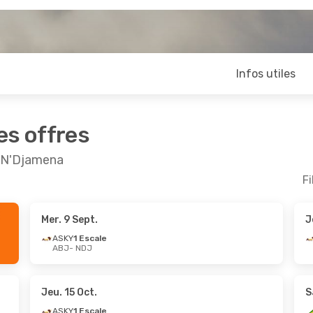
Infos utiles
es offres
t N'Djamena
Fi
Mer. 9 Sept.
J
ASKY
1 Escale
ABJ
- NDJ
Jeu. 15 Oct.
S
ASKY
1 Escale