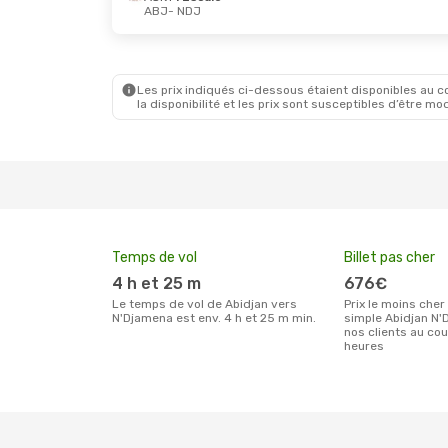
ABJ
- NDJ
Les prix indiqués ci-dessous étaient disponibles au cou
la disponibilité et les prix sont susceptibles d’être mod
Temps de vol
Billet pas cher
4 h et 25 m
676€
Le temps de vol de Abidjan vers
Prix le moins cher pour un billet aller
N'Djamena est env. 4 h et 25 m min.
simple Abidjan N'
nos clients au co
heures