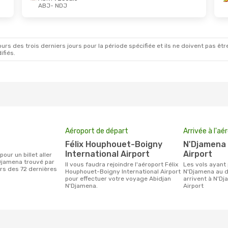
ABJ
- NDJ
rs des trois derniers jours pour la période spécifiée et ils ne doivent pas être
ifiés.
Aéroport de départ
Arrivée à l'aé
Félix Houphouet-Boigny
N'Djamena International
International Airport
Airport
Djamena trouvé par
Il vous faudra rejoindre l'aéroport Félix
Les vols ayant pour destination
urs des 72 dernières
Houphouet-Boigny International Airport
N'Djamena au d
pour effectuer votre voyage Abidjan
arrivent à N'Dj
N'Djamena.
Airport