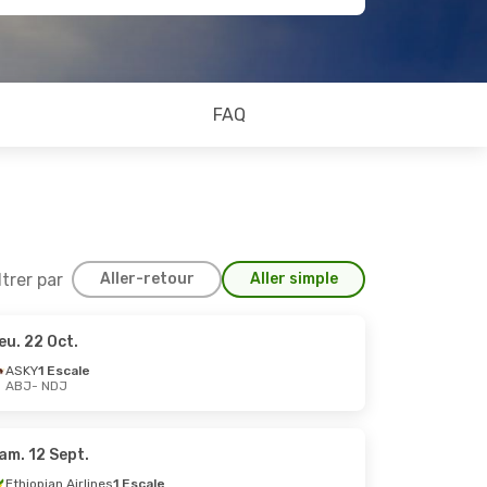
FAQ
ltrer par
Aller-retour
Aller simple
eu. 22 Oct.
ASKY
1 Escale
ABJ
- NDJ
am. 12 Sept.
Ethiopian Airlines
1 Escale