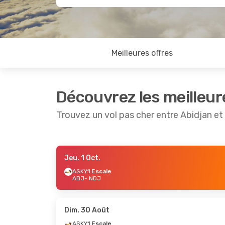
Meilleures offres
Découvrez les meilleur
Trouvez un vol pas cher entre Abidjan e
Jeu. 1 Oct.
Lun. 24 Août
- Lun. 31 Août
ASKY
1 Escale
ABJ
- NDJ
ASKY
1 Escale
ABJ
- NDJ
ASKY
1 Escale
NDJ
- ABJ
Dim. 30 Août
ASKY
1 Escale