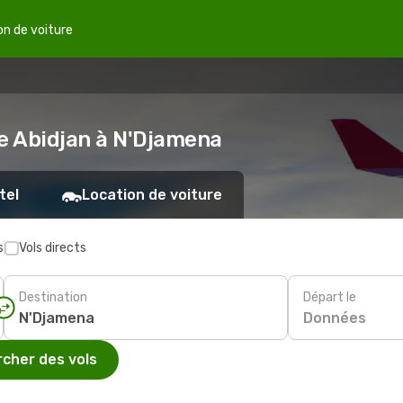
on de voiture
de Abidjan à N'Djamena
tel
Location de voiture
s
Vols directs
Destination
Départ le
Données
cher des vols